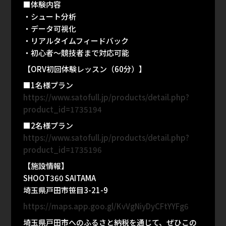
■体験内容
・シュート分析
・データ可視化
・リアルタイムフィードバック
・初心者〜競技者まで対応可能
【ORV初回体験レッスン（60分）】
■1名様プラン
https://www.satofull.jp/products/detail.php?
product_id=1735194
■2名様プラン
https://www.satofull.jp/products/detail.php?
product_id=1735196
【施設情報】
SHOOT360 SAITAMA
埼玉県戸田市笹目3-21-9
https://maps.app.goo.gl/KvVgNiyDyCFtYYFg6
埼玉県戸田市へのふるさと納税を通じて、ぜひこの